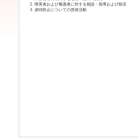
ジ
障害者および養護者に対する相談・指導および助言
ャ
虐待防止についての啓発活動
ン
プ
す
る
た
め
の
ナ
ビ
ゲ
ー
シ
ョ
ン
ス
キ
ッ
プ
で
す。
本
文