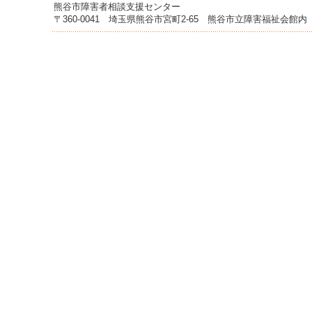
へ
熊谷市障害者相談支援センター
ジ
〒360-0041 埼玉県熊谷市宮町2-65 熊谷市立障害福祉会館
ャ
ン
プ
グ
ロ
ー
バ
ル
メ
ニ
ュ
ー
へ
ジ
ャ
ン
プ
サ
イ
ド
メ
ニ
ュ