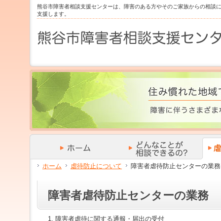
サ
フ
熊谷市障害者相談支援センターは、障害のある方やそのご家族からの相談
本
グ
本
イ
ッ
支援します。
文
ロ
文
ド
タ
と
ー
の
メ
ー
グ
バ
エ
ニ
の
ロ
ル
リ
ュ
エ
ー
メ
ア
ー
リ
バ
ニ
で
の
ア
ル
ュ
す。
エ
で
メ
ー
リ
す。
ニ
の
ア
ュ
エ
で
ー・
リ
す。
サ
ア
イ
で
ド
す。
メ
ニ
ュ
ホーム
虐待防止について
障害者虐待防止センターの業務
ー・
フ
ッ
障害者虐待防止センターの業務
タ
ー
へ
障害者虐待に関する通報・届出の受付