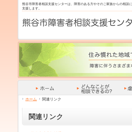
サ
フ
熊谷市障害者相談支援センターは、障害のある方やそのご家族からの相談
本
グ
本
イ
ッ
支援します。
文
ロ
文
ド
タ
と
ー
の
メ
ー
グ
バ
エ
ニ
の
ロ
ル
リ
ュ
エ
ー
メ
ア
ー
リ
バ
ニ
で
の
ア
ル
ュ
す。
エ
で
メ
ー
リ
す。
ニ
の
ア
ュ
エ
で
ー・
リ
す。
サ
ア
イ
で
ド
す。
メ
ニ
ュ
ホーム
関連リンク
ー・
フ
ッ
関連リンク
タ
ー
へ