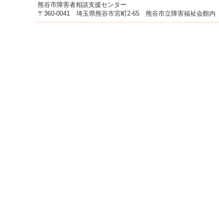
へ
熊谷市障害者相談支援センター
ジ
〒360-0041 埼玉県熊谷市宮町2-65 熊谷市立障害福祉会館
ャ
ン
プ
グ
ロ
ー
バ
ル
メ
ニ
ュ
ー
へ
ジ
ャ
ン
プ
サ
イ
ド
メ
ニ
ュ