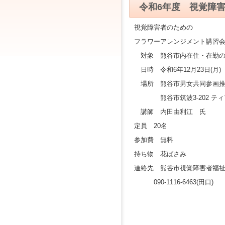
ジ
令和6年度 視覚障
ャ
ン
視覚障害者のための
プ
す
フラワーアレンジメント講習
る
対象 熊谷市内在住・在勤の
た
め
日時 令和6年12月23日(月) 1
の
場所 熊谷市男女共同参画推
ナ
ビ
熊谷市筑波3-202 ティア
ゲ
ー
講師 内田由利江 氏
シ
定員 20名
ョ
ン
参加費 無料
ス
持ち物 花ばさみ
キ
ッ
連絡先 熊谷市視覚障害者福
プ
090-1116-6463(田口)
で
す。
本
文