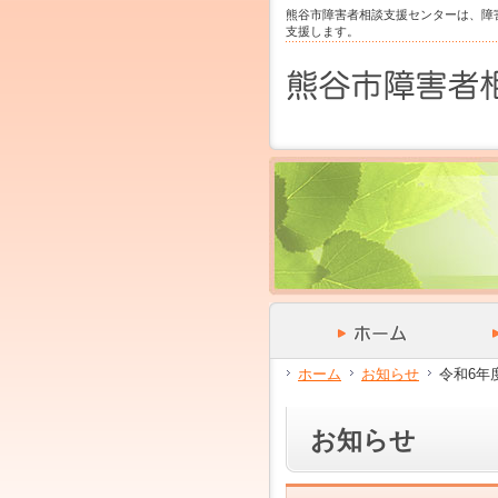
サ
フ
熊谷市障害者相談支援センターは、障
本
グ
本
イ
ッ
支援します。
文
ロ
文
ド
タ
と
ー
の
メ
ー
グ
バ
エ
ニ
の
ロ
ル
リ
ュ
エ
ー
メ
ア
ー
リ
バ
ニ
で
の
ア
ル
ュ
す。
エ
で
メ
ー
リ
す。
ニ
の
ア
ュ
エ
で
ー・
リ
す。
サ
ア
イ
で
ド
す。
メ
ニ
ュ
ホーム
お知らせ
令和6年
ー・
フ
ッ
お知らせ
タ
ー
へ